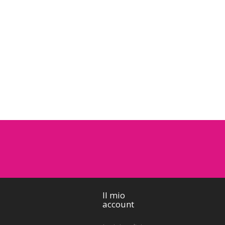
ndiere a Goccia
Bandiere Rettangolari
goccia stampata su tele in
Bandiere per pubblicità rettangolari
re 100% e cucita con...
personalizzate con il tuo...
0
53.33
Il mio
account