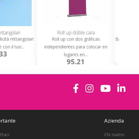
couleur du texte
ttangolari
Roll up doble cara
Ba
icità rettangolari
Roll up con dos gráficas
Bandiera a 
con il tuo...
independientes para colocar en
Polieste
33
lugares en...
95.21
rtante
Azienda
ttaci
Chi siamo