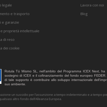
o legale
Lavora con noi
ento e trasporto
Blog
i e garanzie
i e proprietà intellettuale
ca di reso
ca dei cookie
Rotula Tú Mismo SL, nell'ambito del Programma ICEX Next, ha ri
sostegno di ICEX e il cofinanziamento del fondo europeo FEDER.
di tale supporto è contribuire allo sviluppo internazionale dell'imp
suo ambiente.
rmazione un sussidio per l’assunzione a tempo indeterminato e a tempo pie
ualsiasi altro fondo dell’Alleanza Europea.