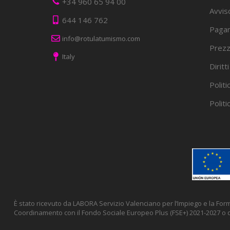
+34 960 65 94 00
Avvis
644 146 762
Pagam
info@rotulatumismo.com
Prezz
Italy
Diritt
Politi
Politi
È stato ricevuto da LABORA Servizio Valenciano per l’Impiego e la Fo
Coordinamento con il Fondo Sociale Europeo Plus (FSE+) 2021-2027 o q