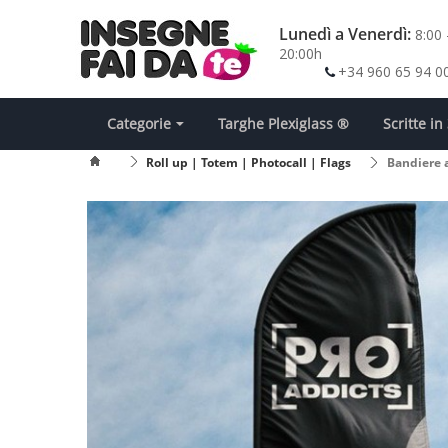
Lunedì a Venerdì:
8:00 
20:00h
+34 960 65 94 0
Categorie
Targhe Plexiglass ®
Scritte i
Roll up | Totem | Photocall | Flags
Bandiere a