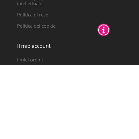
intellettuale
Politica di reso
Politica dei cookie
Il mio account
I miei ordini
Note di credito
Indirizzi
Dati personali
Rotula Tú Mismo SL, nell'ambito del Programma ICEX
Next, ha ricevuto il sostegno di ICEX e il
cofinanziamento del fondo europeo FEDER. Lo scopo