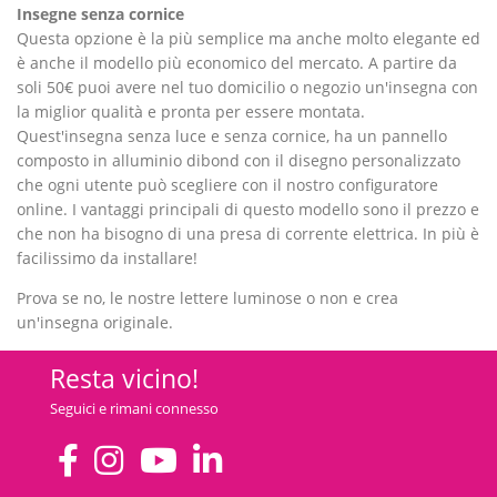
Insegne senza cornice
Questa opzione è la più semplice ma anche molto elegante ed
è anche il modello più economico del mercato. A partire da
soli 50€ puoi avere nel tuo domicilio o negozio un'insegna con
la miglior qualità e pronta per essere montata.
Quest'insegna senza luce e senza cornice, ha un pannello
composto in alluminio dibond con il disegno personalizzato
che ogni utente può scegliere con il nostro configuratore
online. I vantaggi principali di questo modello sono il prezzo e
che non ha bisogno di una presa di corrente elettrica. In più è
facilissimo da installare!
Prova se no, le nostre
lettere luminose o non
e crea
un'insegna originale.
Resta vicino!
Seguici e rimani connesso