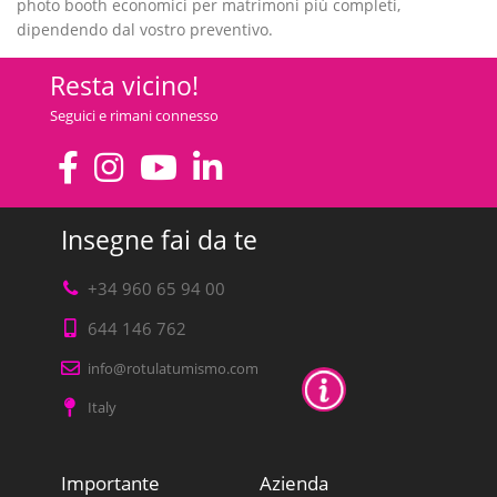
photo booth economici per matrimoni più completi,
dipendendo dal vostro preventivo.
Resta vicino!
Seguici e rimani connesso
Insegne fai da te
+34 960 65 94 00
644 146 762
info@rotulatumismo.com
Italy
Importante
Azienda