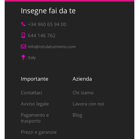
Insegne fai da te
+34 960 65 94 00
644 146 762
info@rotulatumismo.com
Italy
Importante
Azienda
Contattaci
Chi siamo
Avviso legale
Lavora con noi
Pagamento e
Blog
trasporto
Prezzi e garanzie