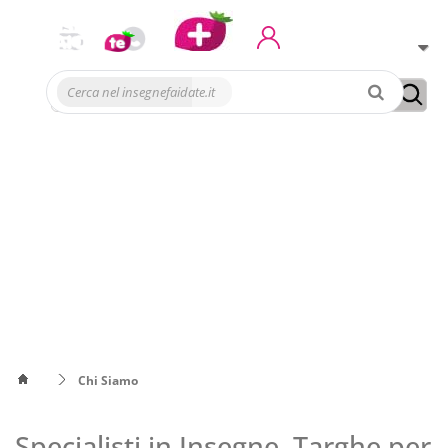
Conto
Chi Siamo
Specialisti in Insegne, Targhe per