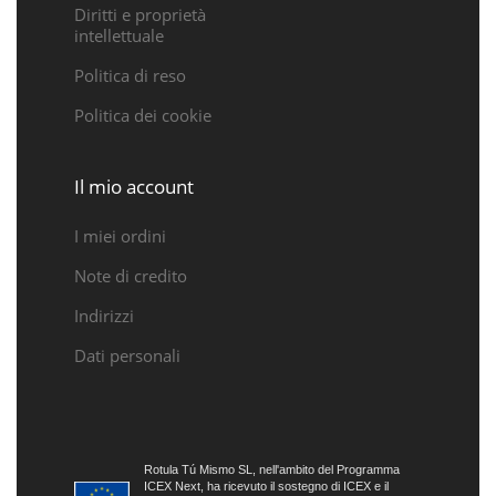
Diritti e proprietà
intellettuale
Politica di reso
Politica dei cookie
Il mio account
I miei ordini
Note di credito
Indirizzi
Dati personali
Rotula Tú Mismo SL, nell'ambito del Programma
ICEX Next, ha ricevuto il sostegno di ICEX e il